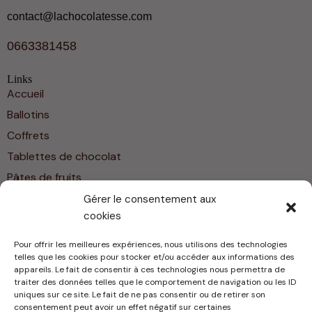
contact@lachocolatesse.com
0663381458
Links
Accueil
Ballotins
Coffrets
Tablettes de chocolat
Pâtes de fruits
Friandises
Gérer le consentement aux
cookies
Contact
Home
Pour offrir les meilleures expériences, nous utilisons des technologies
About Us
telles que les cookies pour stocker et/ou accéder aux informations des
appareils. Le fait de consentir à ces technologies nous permettra de
Shop
traiter des données telles que le comportement de navigation ou les ID
uniques sur ce site. Le fait de ne pas consentir ou de retirer son
Contact
consentement peut avoir un effet négatif sur certaines