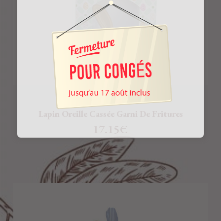
Lapin Oreille Cassée Garni De Fritures
17.15
€