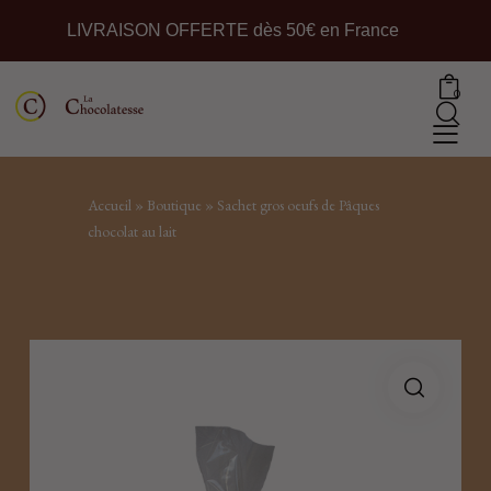
LIVRAISON OFFERTE dès 50€ en France
0
Accueil
»
Boutique
»
Sachet gros oeufs de Pâques
chocolat au lait