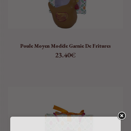
Poule Moyen Modèle Garnie De Fritures
23.40
€