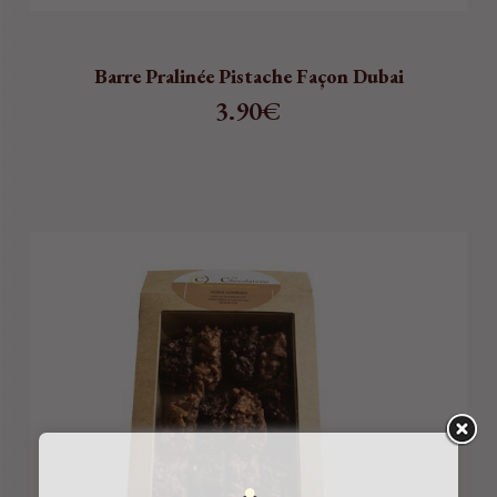
Barre Pralinée Pistache Façon Dubai
3.90
€