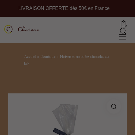
LIVRAISON OFFERTE dès 50€ en France
0
Accueil
»
Boutique
»
Noisettes enrobées chocolat au
lait