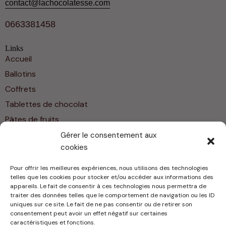
contact@lachocolatesse.com
0663381458
Links
Accueil
Ballotins
Coffrets
Tablettes de chocolat
Pâtes de fruits
Friandises
Gérer le consentement aux
cookies
Contact
Home
Pour offrir les meilleures expériences, nous utilisons des technologies
About Us
telles que les cookies pour stocker et/ou accéder aux informations des
appareils. Le fait de consentir à ces technologies nous permettra de
Shop
traiter des données telles que le comportement de navigation ou les ID
uniques sur ce site. Le fait de ne pas consentir ou de retirer son
Contact
consentement peut avoir un effet négatif sur certaines
caractéristiques et fonctions.